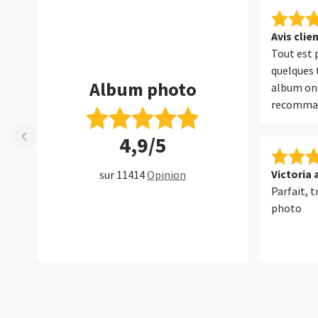
Avis clie
Tout est p
quelques 
Album photo
album on
recommand
4,9/5
Victoria 
sur 11414
Opinion
Parfait, 
photo