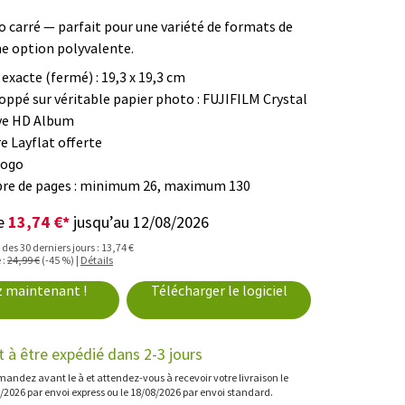
o carré — parfait pour une variété de formats de
e option polyvalente.
 exacte (fermé) : 19,3 x 19,3 cm
oppé sur véritable papier photo : FUJIFILM Crystal
ve HD Album
e Layflat offerte
logo
e de pages : minimum 26, maximum 130
13,74 €*
de
jusqu’au 12/08/2026
s des 30 derniers jours : 13,74 €
 :
24,99 €
(-45 %) |
Détails
z maintenant !
Télécharger le logiciel
t à être expédié dans 2-3 jours
ndez avant le à et attendez-vous à recevoir votre livraison le
/2026 par envoi express ou le 18/08/2026 par envoi standard.