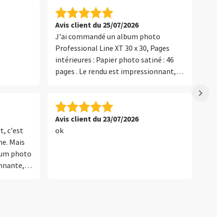
Avis client du 25/07/2026
Av
J'ai commandé un album photo
Ap
Professional Line XT 30 x 30, Pages
su
intérieures : Papier photo satiné : 46
d’
pages . Le rendu est impressionnant,
de même que le format. Exceptionnel.
Le prix est à la hauteur de ce résultat,
mais il est mérité. A réserver aux
oeuvres prestigieuses. Très satisfait du
Avis client du 23/07/2026
thi
traitement de ma commande et du
t, c'est
ok
tr
résultat.
e. Mais
al
lbum photo
ph
onnante,
ail