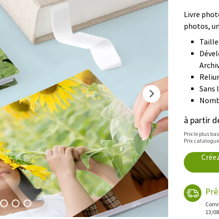
Livre phot
photos, un
Taille
Dével
Archi
Reliur
Sans 
Nombr
à partir 
Prix le plus ba
Prix catalogue
Crée
Prê
Comma
13/08