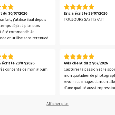
nt du 30/07/2026
Eric a écrit le 29/07/2026
arfait, j'utilise Saal depuis
TOUJOURS SASTISFAIT
temps déjà et plusieurs
t été commandé. Je
e et utilise sans retenued
a écrit le 29/07/2026
Avis client du 27/07/2026
très contente de mon album
Capturer la passion et le spor
mon quotidien de photograph
revoir ses images dans un a
d'une qualité aussi impressi
c'est juste incroyable. Un trav
magnifique ! 📸✨
Afficher plus