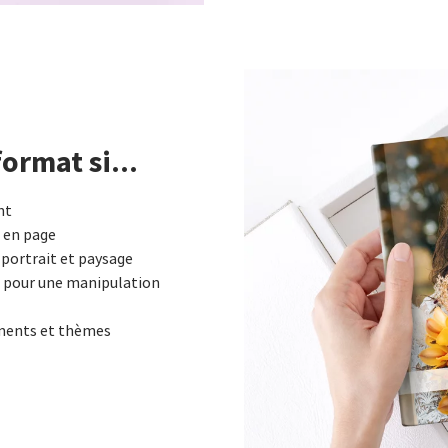
rmat si...
nt
 en page
portrait et paysage
e pour une manipulation
ements et thèmes