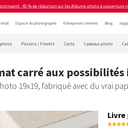
continuent : 45 % de réduction sur les Albums photo à couverture r
ortal
Espace du photographe
Entreprises clientes
Blog
Supp
 photo
Posters / FineArt
Carte
Cadeaux photo
Ca
at carré aux possibilités 
photo 19x19, fabriqué avec du vrai pa
Livre