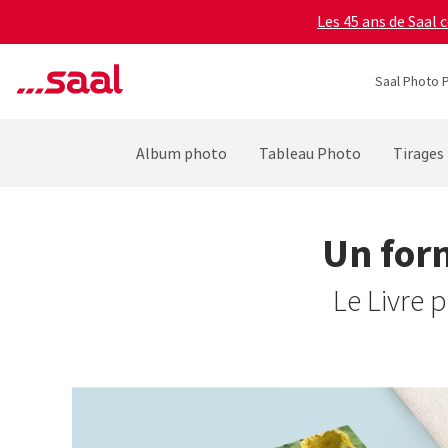
Les 45 ans de Saal 
Saal Photo P
Album photo
Tableau Photo
Tirages
Un form
Le Livre 