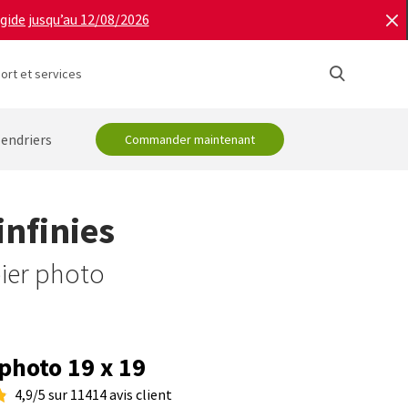
igide jusqu’au 12/08/2026
ort et services
lendriers
Commander maintenant
infinies
pier photo
 photo 19 x 19
4,9/5 sur 11414 avis client