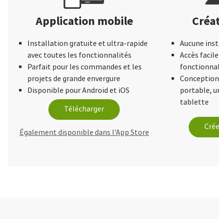
Application mobile
Créat
Installation gratuite et ultra-rapide
Aucune inst
avec toutes les fonctionnalités
Accès facile
Parfait pour les commandes et les
fonctionnal
projets de grande envergure
Conception 
Disponible pour Android et iOS
portable, 
tablette
Télécharger
Crée
Également disponible dans l'App Store