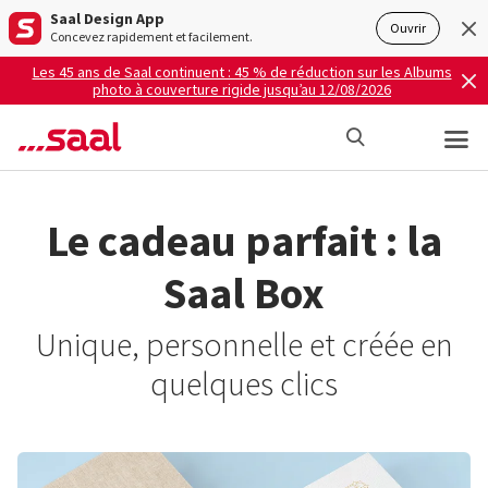
Saal Design App
Ouvrir
Concevez rapidement et facilement.
Les 45 ans de Saal continuent : 45 % de réduction sur les Albums
photo à couverture rigide jusqu’au 12/08/2026
Le cadeau parfait : la
Saal Box
Unique, personnelle et créée en
quelques clics