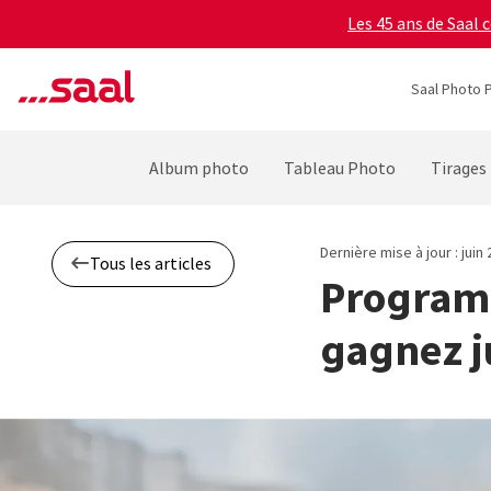
Les 45 ans de Saal 
Saal Photo P
Album photo
Tableau Photo
Tirages
Dernière mise à jour : juin
Tous les articles
Programm
gagnez j