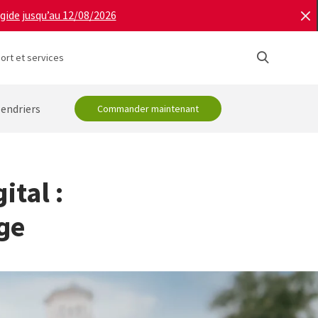
igide jusqu’au 12/08/2026
ort et services
lendriers
Commander maintenant
tal :
ge