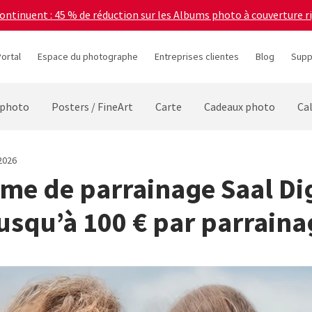
continuent : 45 % de réduction sur les Albums photo à couverture r
ortal
Espace du photographe
Entreprises clientes
Blog
Supp
 photo
Posters / FineArt
Carte
Cadeaux photo
Ca
 2026
e de parrainage Saal Digi
usqu’à 100 € par parraina