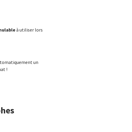
mulable
à utiliser lors
 automatiquement un
at !
phes