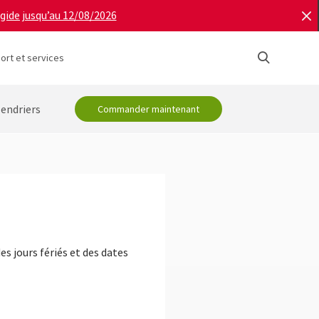
igide jusqu’au 12/08/2026
ort et services
lendriers
Commander maintenant
es jours fériés et des dates