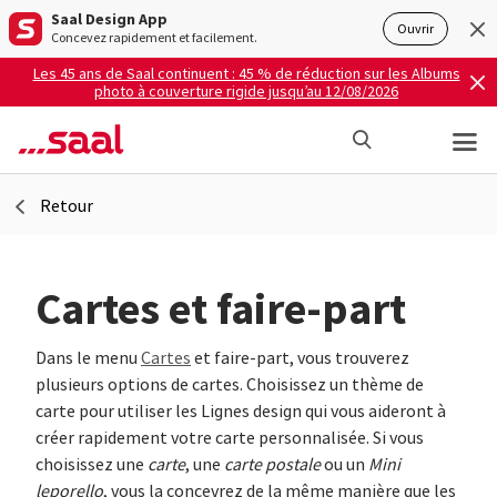
Saal Design App
Ouvrir
Concevez rapidement et facilement.
Les 45 ans de Saal continuent : 45 % de réduction sur les Albums
photo à couverture rigide jusqu’au 12/08/2026
Retour
Cartes et faire-part
Dans le menu
Cartes
et faire-part, vous trouverez
plusieurs options de cartes. Choisissez un thème de
carte pour utiliser les Lignes design qui vous aideront à
créer rapidement votre carte personnalisée. Si vous
choisissez une
carte
, une
carte postale
ou un
Mini
leporello
, vous la concevrez de la même manière que les