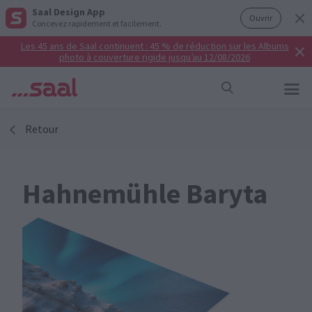
Saal Design App
Ouvrir
Concevez rapidement et facilement.
Les 45 ans de Saal continuent : 45 % de réduction sur les Albums
photo à couverture rigide jusqu’au 12/08/2026
Retour
Hahnemühle Baryta