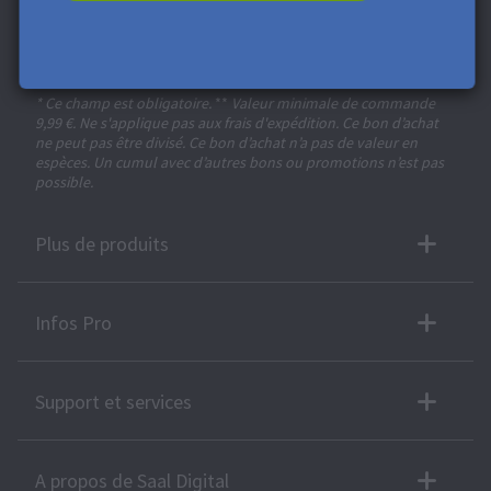
Obtenez des remises exclusives et des conseils de
conception. En vous inscrivant, vous acceptez notre
Politique de confidentialité
. Vous pouvez vous désinscrire à
tout moment.
* Ce champ est obligatoire.
**
Valeur minimale de commande
9,99 €. Ne s'applique pas aux frais d'expédition. Ce bon d’achat
ne peut pas être divisé. Ce bon d’achat n’a pas de valeur en
espèces. Un cumul avec d’autres bons ou promotions n’est pas
possible.
Plus de produits
Infos Pro
Support et services
A propos de Saal Digital