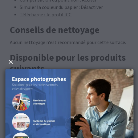
Simuler la couleur du papier : Désactiver
Téléchargez le profil ICC
Conseils de nettoyage
Aucun nettoyage n’est recommandé pour cette surface.
Disponible pour les produits
suivants
Cette surface est disponible pour les Impressions
FineArt et les Posters FineArt.
Découvrez la surface dans
notre vidéo produit