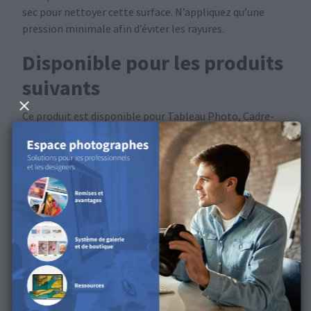
sec pour nettoyer cette surface. N’appliquez qu’une
pression minimale afin d’éviter les rayures.
Disponible pour les produits
suivants
Ce produit est disponible pour Tableau Photo, Cadre-
photo bureau.
Découvrez la surface dans
notre vidéo produit