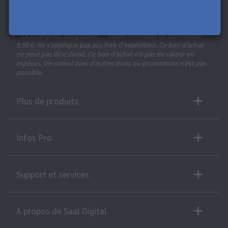
conception. En vous inscrivant, vous acceptez notre
Politique de confidentialité
. Vous pouvez vous désinscrire à
tout moment.
* Ce champ est obligatoire.
**
Valeur minimale de commande
9,99 €. Ne s'applique pas aux frais d'expédition. Ce bon d’achat
ne peut pas être divisé. Ce bon d’achat n’a pas de valeur en
espèces. Un cumul avec d’autres bons ou promotions n’est pas
possible.
Plus de produits
Infos Pro
Support et services
A propos de Saal Digital