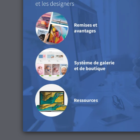
Conserver les numéros CMYK : Désactiver
Intention de rendu : Perception
Compensation du point noir : Activer
Simuler la couleur du papier : Désactiver
Téléchargez le profil ICC
Conseils de nettoyage
Il est déconseillé d’utiliser de l’eau pour nettoye
Disponible dans les prod
Ce produit est disponible pour les Cartes et fair