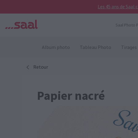
Les 45 ans de Saal 
Saal Photo P
Album photo
Tableau Photo
Tirages
Retour
Papier nacré