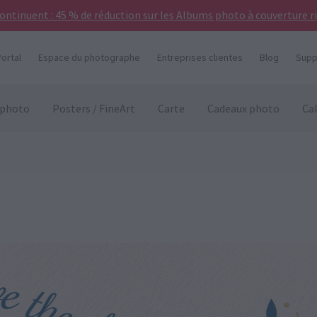
continuent : 45 % de réduction sur les Albums photo à couverture r
ortal
Espace du photographe
Entreprises clientes
Blog
Supp
 photo
Posters / FineArt
Carte
Cadeaux photo
Ca