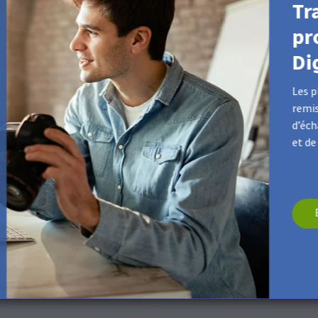
Tr
pr
Di
Les p
remis
d’éch
r cette surface. Si nécessaire, utilisez un chiffon sec et doux en mic
et de
uits suivants
e-part et Mini leporello.