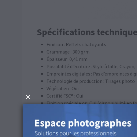
Spécifications technique
Finition : Reflets chatoyants
Grammage : 300 g/m
Épaisseur : 0,41 mm
Possibilité d’écriture : Stylo à bille, Cray
Empreintes digitales : Pas d’empreintes dig
Technologie de production : Tirages photo
Végétalien : Oui
Certifié FSC® : Oui
Finition spéciale or : Oui (disponibilité en 
Profil ICC
Espace couleur : CMYK