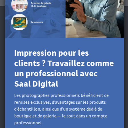
Abonnez-vous à la newsletter et recevez
une Remise de 5 €**
Impression pour les
Obtenez des remises exclusives et des conseils de
clients ? Travaillez comme
conception. En vous inscrivant, vous acceptez notre
un professionnel avec
Politique de confidentialité
. Vous pouvez vous désinscrire à
tout moment.
Saal Digital
* Ce champ est obligatoire.
**
Valeur minimale de commande
9,99 €. Ne s'applique pas aux frais d'expédition. Ce bon d’achat
Les photographes professionnels bénéficient de
ne peut pas être divisé. Ce bon d’achat n’a pas de valeur en
espèces. Un cumul avec d’autres bons ou promotions n’est pas
remises exclusives, d’avantages sur les produits
possible.
d’échantillon, ainsi que d’un système dédié de
boutique et de galerie — le tout dans un compte
Plus de produits
professionnel.