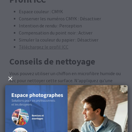
Espace couleur : CMYK
Conserver les numéros CMYK : Désactiver
Intention de rendu : Perception
Compensation du point noir : Activer
Simuler la couleur du papier : Désactiver
Téléchargez le profil ICC
Conseils de nettoyage
Vous pouvez utiliser un chiffon en microfibre humide ou
sec pour nettoyer cette surface. N'appliquez qu'une
pression minimale afin d'éviter les rayures.