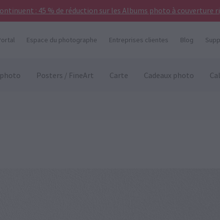
continuent : 45 % de réduction sur les Albums photo à couverture r
ortal
Espace du photographe
Entreprises clientes
Blog
Supp
 photo
Posters / FineArt
Carte
Cadeaux photo
Ca