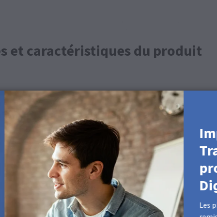
s et caractéristiques du produit
e
directs
llons : R : 63 G : 63 B : 63 #3f3f3f
Im
Tr
mide ou sec pour nettoyer cette surface.
pr
uits suivants
Di
les Coffrets cadeaux et les Albums du Portfolio.
Les p
remis