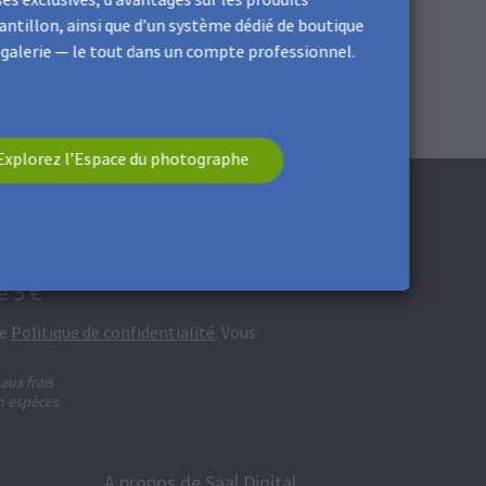
antillon, ainsi que d’un système dédié de boutique
 galerie — le tout dans un compte professionnel.
Explorez l’Espace du photographe
 5 €**
re
Politique de confidentialité
. Vous
ux frais
n espèces.
A propos de Saal Digital