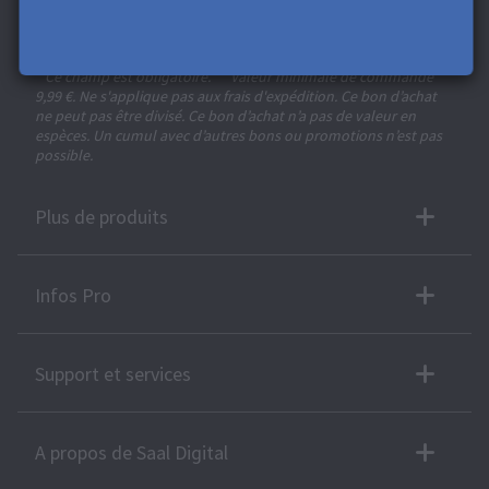
conception. En vous inscrivant, vous acceptez notre
Politique de confidentialité
. Vous pouvez vous désinscrire à
tout moment.
* Ce champ est obligatoire.
**
Valeur minimale de commande
9,99 €. Ne s'applique pas aux frais d'expédition. Ce bon d’achat
ne peut pas être divisé. Ce bon d’achat n’a pas de valeur en
espèces. Un cumul avec d’autres bons ou promotions n’est pas
possible.
Plus de produits
Infos Pro
Support et services
A propos de Saal Digital