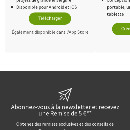
projets de grande envergure
Conception 
Disponible pour Android et iOS
portable, 
tablette
Télécharger
Crée
Également disponible dans l'App Store
Abonnez-vous à la newsletter et recevez
une Remise de 5 €**
Obtenez des remises exclusives et des conseils de