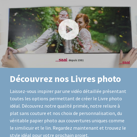
Découvrez nos Livres photo
Laissez-vous inspirer par une vidéo détaillée présentant
toutes les options permettant de créer le Livre photo
idéal. Découvrez notre qualité primée, notre reliure à
plat sans couture et nos choix de personnalisation, du
véritable papier photo aux couvertures uniques comme
le similicuir et le lin. Regardez maintenant et trouvez le
style idéal pour votre prochain projet.