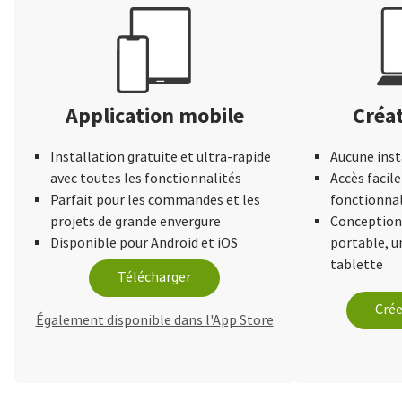
Application mobile
Créat
Installation gratuite et ultra-rapide
Aucune inst
avec toutes les fonctionnalités
Accès facile
Parfait pour les commandes et les
fonctionnal
projets de grande envergure
Conception 
Disponible pour Android et iOS
portable, 
tablette
Télécharger
Crée
Également disponible dans l'App Store