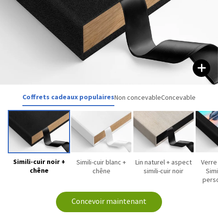
Coffrets cadeaux populaires
Non concevable
Concevable
Simili-cuir noir +
Simili-cuir blanc +
Lin naturel + aspect
Verre
chêne
chêne
simili-cuir noir
Simi
perso
Concevoir maintenant