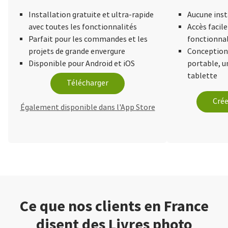
Installation gratuite et ultra-rapide
Aucune inst
avec toutes les fonctionnalités
Accès facile
Parfait pour les commandes et les
fonctionnal
projets de grande envergure
Conception 
Disponible pour Android et iOS
portable, 
tablette
Télécharger
Crée
Également disponible dans l'App Store
Ce que nos clients en France
disent des Livres photo