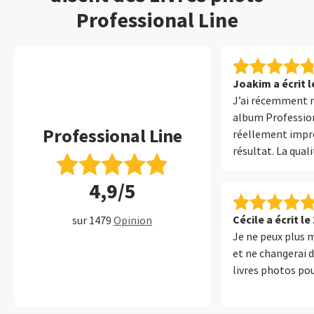
Professional Line
Joakim a écrit l
J’ai récemment 
album Professiona
Professional Line
réellement impre
résultat. La qual
est remarquable 
4,9/5
sont haut de gam
sont impeccables
offrent un excell
Cécile a écrit le
sur 1479
Opinion
couleurs sont fid
Je ne peux plus m
sont bien respect
et ne changerai d
détail est excep
livres photos pou
image est mise en
fait un produit id