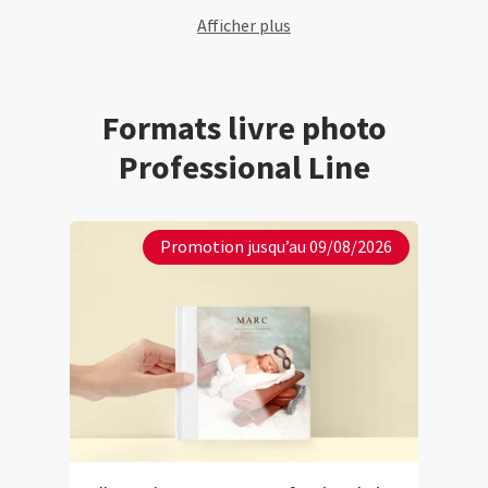
souvenirs les pl
Afficher plus
clients. L’emball
soigné et l’album
parfait état. On 
immédiatement l
Formats livre photo
fabrication. En t
Professional Line
photographe prof
exactement le ni
je recherchais p
produit premium 
Promotion jusqu’au 09/08/2026
commanderai san
nouveaux albums 