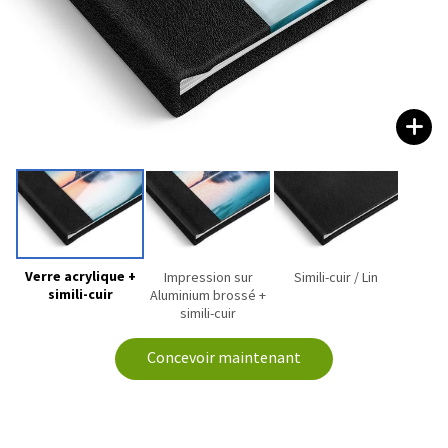
Verre acrylique +
Impression sur
Simili-cuir / Lin
simili-cuir
Aluminium brossé +
simili-cuir
Concevoir maintenant