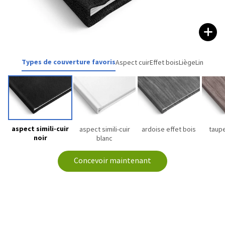
Types de couverture favoris
Aspect cuir
Effet bois
Liège
Lin
aspect simili-cuir
aspect simili-cuir
ardoise effet bois
taupe
noir
blanc
Concevoir maintenant