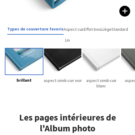
Types de couverture favoris
Aspect cuir
Effet bois
Liège
Standard
Lin
brillant
aspect simili-cuir noir
aspect simili-cuir
aspect
blanc
Les pages intérieures de
l'Album photo