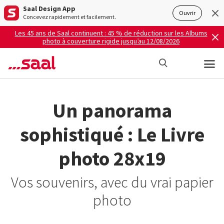
Saal Design App
Ouvrir
Concevez rapidement et facilement.
Les 45 ans de Saal continuent : 45 % de réduction sur les Albums
photo à couverture rigide jusqu’au 12/08/2026
Un panorama
sophistiqué : Le Livre
photo 28x19
Vos souvenirs, avec du vrai papier
photo