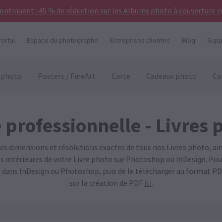
continuent : 45 % de réduction sur les Albums photo à couverture r
ortal
Espace du photographe
Entreprises clientes
Blog
Supp
 photo
Posters / FineArt
Carte
Cadeaux photo
Ca
 professionnelle - Livres 
les dimensions et résolutions exactes de tous nos Livres photo, ai
es intérieures de votre Livre photo sur Photoshop ou InDesign. Pour
 dans InDesign ou Photoshop, puis de le télécharger au format PD
sur la création de PDF
ici
.