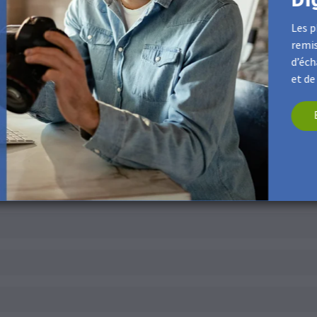
Les p
remis
d’éch
et de