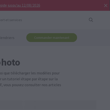
igide jusqu’au 12/08/2026
ort et services
lendriers
Commander maintenant
photo
nsi que télécharger les modèles pour
 un tutoriel étape par étape sur la
F, vous pouvez consulter nos articles