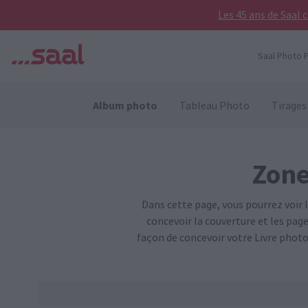
Les 45 ans de Saal 
Saal Photo P
Album photo
Tableau Photo
Tirages
Zone
Dans cette page, vous pourrez voir 
concevoir la couverture et les pag
façon de concevoir votre Livre photo