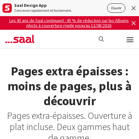
Saal Design App
Ouvrir
Concevez rapidement et facilement.
Les 45 ans de Saal continuent : 45 % de réduction sur les Albums
photo à couverture rigide jusqu’au 12/08/2026
Pages extra épaisses :
moins de pages, plus à
découvrir
Pages extra-épaisses. Ouverture à
plat incluse. Deux gammes haut
de gamme.