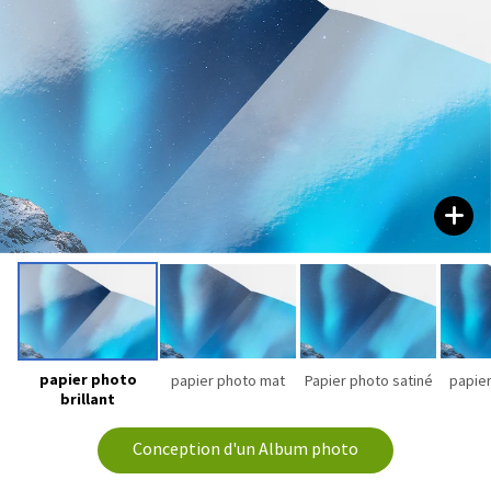
papier photo
papier photo mat
Papier photo satiné
papier
brillant
Conception d'un Album photo