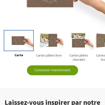
Carte
Cartes pliées livre
Cartes pliées
Carte
chevalet
tro
Concevoir maintenant
Laissez-vous inspirer par notre