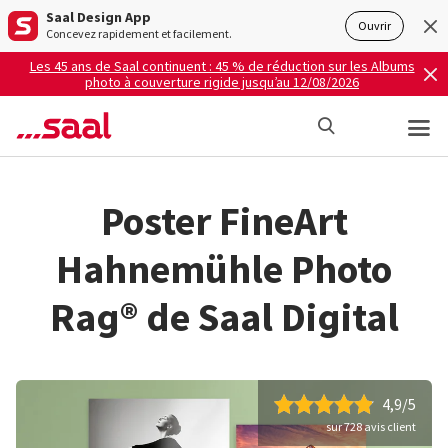
Saal Design App
Ouvrir
Concevez rapidement et facilement.
Les 45 ans de Saal continuent : 45 % de réduction sur les Albums
photo à couverture rigide jusqu’au 12/08/2026
Poster FineArt
Hahnemühle Photo
Rag® de Saal Digital
4,9/5
sur 728 avis client