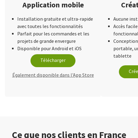
Application mobile
Créat
Installation gratuite et ultra-rapide
Aucune inst
avec toutes les fonctionnalités
Accès facile
Parfait pour les commandes et les
fonctionnal
projets de grande envergure
Conception 
Disponible pour Android et iOS
portable, 
tablette
Télécharger
Crée
Également disponible dans l'App Store
Ce que nos clients en France